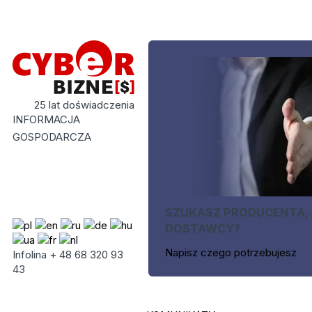
25 lat doświadczenia
INFORMACJA
GOSPODARCZA
SZUKASZ PRODUCENTA,
DOSTAWCY?
Napisz czego potrzebujesz
Infolina + 48 68 320 93
43