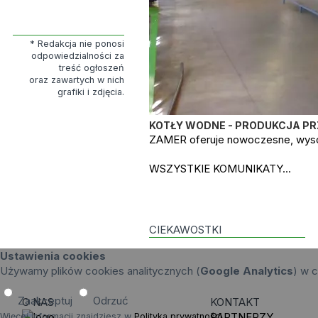
* Redakcja nie ponosi
odpowiedzialności za
treść ogłoszeń
oraz zawartych w nich
grafiki i zdjęcia.
KOTŁY WODNE - PRODUKCJA P
ZAMER oferuje nowoczesne, wysok
WSZYSTKIE KOMUNIKATY...
CIEKAWOSTKI
Ustawienia cookies
Używamy plików cookies analitycznych (
Google Analytics
) w c
Zaakceptuj
Odrzuć
O NAS
KONTAKT
PARTNERZY
Więcej informacji znajdziesz w
Polityka prywatności
.