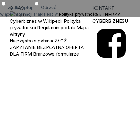
Zaakceptuj
Odrzuć
O NAS
KONTAKT
PARTNERZY
Więcej informacji znajdziesz w
Polityka prywatności
.
Cyberbiznes w Wikipedii
Polityka
CYBERBIZNESU
prywatności
Regulamin portalu
Mapa
witryny
Najczęstsze pytania
ZŁÓŻ
ZAPYTANIE
BEZPŁATNA OFERTA
DLA FIRM
Branżowe formularze