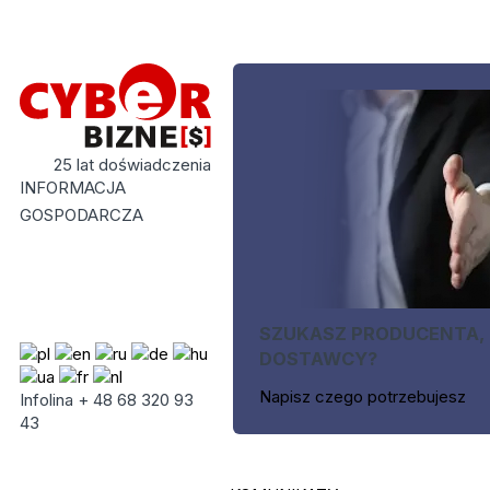
25 lat doświadczenia
INFORMACJA
GOSPODARCZA
SZUKASZ PRODUCENTA,
DOSTAWCY?
Napisz czego potrzebujesz
Infolina + 48 68 320 93
43