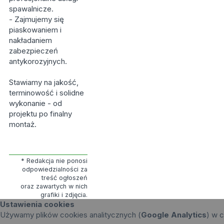
spawalnicze.
- Zajmujemy się
piaskowaniem i
nakładaniem
zabezpieczeń
antykorozyjnych.
Stawiamy na jakość,
terminowość i solidne
wykonanie - od
projektu po finalny
montaż.
* Redakcja nie ponosi
odpowiedzialności za
treść ogłoszeń
oraz zawartych w nich
grafiki i zdjęcia.
Ustawienia cookies
Używamy plików cookies analitycznych (
Google Analytics
) w c