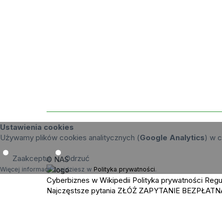
Ustawienia cookies
Używamy plików cookies analitycznych (
Google Analytics
) w c
Zaakceptuj
Odrzuć
O NAS
Więcej informacji znajdziesz w
Polityka prywatności
.
Cyberbiznes w Wikipedii
Polityka prywatności
Regu
Najczęstsze pytania
ZŁÓŻ ZAPYTANIE
BEZPŁATN