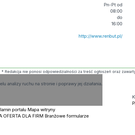
Pn-Pt od
08:00
do
16:00
http://www.renbut.pl/
* Redakcja nie ponosi odpowiedzialności za treść ogłoszeń oraz zawartych
elu analizy ruchu na stronie i poprawy jej działania.
K
P
lamin portalu
Mapa witryny
A OFERTA DLA FIRM
Branżowe formularze