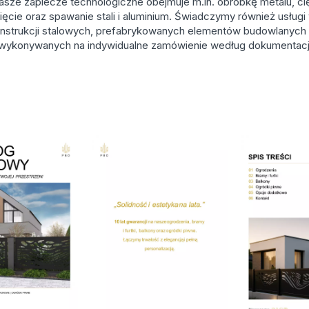
asze zaplecze technologiczne obejmuje m.in. obróbkę metalu, c
ięcie oraz spawanie stali i aluminium. Świadczymy również usługi
onstrukcji stalowych, prefabrykowanych elementów budowlanych
wykonywanych na indywidualne zamówienie według dokumentacji