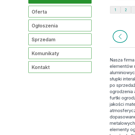
1
2
Oferta
Ogłoszenia
Sprzedam
Komunikaty
Nasza firma
elementów 
Kontakt
aluminiowych
słupki inte
po sprzedaż
ogrodzenia 
furtki ogro
jakości mat
atmosferycz
dopasowane 
metalowych 
elementy o