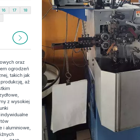
16
17
18
1
iowych oraz
tem ogrodzeń
ej, takich jak
 produkcję, aż
stkim
zydłowe,
emy z wysokiej
unki
 indywidualne
ntów
 i aluminiowe,
óżnych