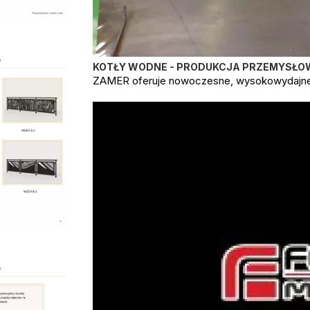
KOTŁY WODNE - PRODUKCJA PRZEMYSŁO
ZAMER oferuje nowoczesne, wysokowydajne k