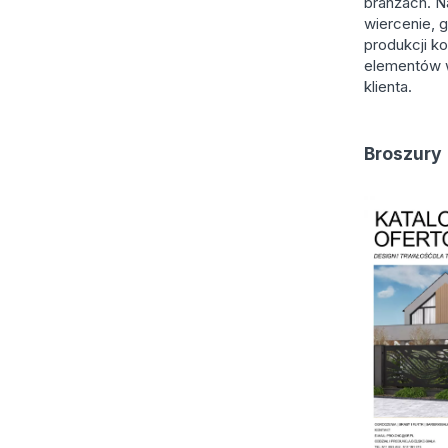
branżach. N
wiercenie, g
produkcji k
elementów 
klienta.
Broszury