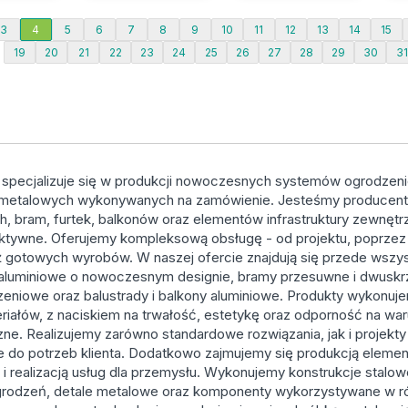
3
4
5
6
7
8
9
10
11
12
13
14
15
19
20
21
22
23
24
25
26
27
28
29
30
3
 specjalizuje się w produkcji nowoczesnych systemów ogrodzen
metalowych wykonywanych na zamówienie. Jesteśmy producen
, bram, furtek, balkonów oraz elementów infrastruktury zewnętrzn
raktywne. Oferujemy kompleksową obsługę - od projektu, poprzez
 gotowych wyrobów. W naszej ofercie znajdują się przede wszy
aluminiowe o nowoczesnym designie, bramy przesuwne i dwuskr
dzeniowe oraz balustrady i balkony aluminiowe. Produkty wykonuj
eriałów, z naciskiem na trwałość, estetykę oraz odporność na war
ne. Realizujemy zarówno standardowe rozwiązania, jak i projekty
do potrzeb klienta. Dodatkowo zajmujemy się produkcją eleme
i realizacją usług dla przemysłu. Wykonujemy konstrukcje stalowe
grodzeń, detale metalowe oraz komponenty wykorzystywane w r