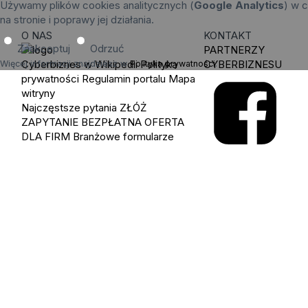
Używamy plików cookies analitycznych (
Google Analytics
) w c
na stronie i poprawy jej działania.
O NAS
KONTAKT
Zaakceptuj
Odrzuć
PARTNERZY
Cyberbiznes w Wikipedii
Polityka
CYBERBIZNESU
Więcej informacji znajdziesz w
Polityka prywatności
.
prywatności
Regulamin portalu
Mapa
witryny
Najczęstsze pytania
ZŁÓŻ
ZAPYTANIE
BEZPŁATNA OFERTA
DLA FIRM
Branżowe formularze