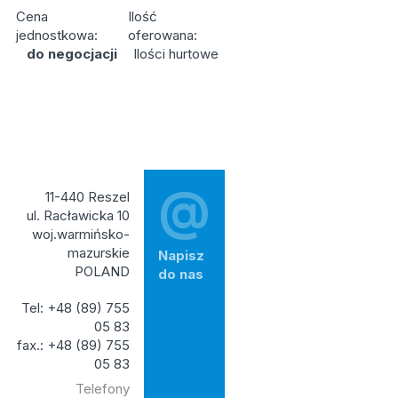
Cena
Ilość
jednostkowa:
oferowana:
do negocjacji
Ilości hurtowe
@
11-440 Reszel
ul. Racławicka 10
woj.warmińsko-
mazurskie
Napisz
POLAND
do nas
Tel: +48 (89) 755
05 83
fax.: +48 (89) 755
05 83
Telefony