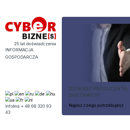
25 lat doświadczenia
INFORMACJA
GOSPODARCZA
SZUKASZ PRODUCENTA,
DOSTAWCY?
Napisz czego potrzebujesz
Infolina + 48 68 320 93
43