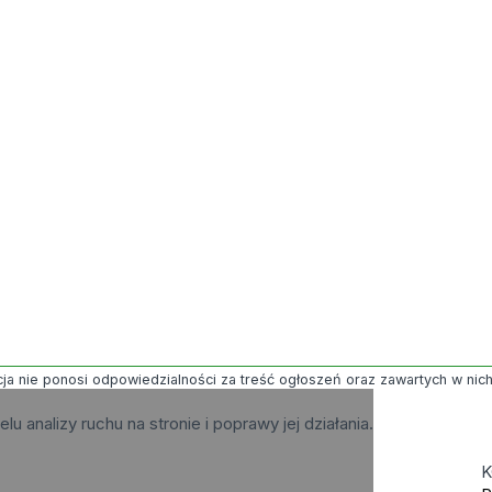
ja nie ponosi odpowiedzialności za treść ogłoszeń oraz zawartych w nich g
elu analizy ruchu na stronie i poprawy jej działania.
K