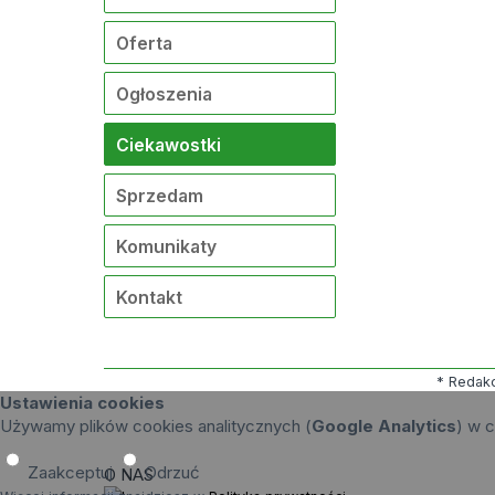
Oferta
Ogłoszenia
Ciekawostki
Sprzedam
Komunikaty
Kontakt
* Redakc
Ustawienia cookies
Używamy plików cookies analitycznych (
Google Analytics
) w c
Zaakceptuj
Odrzuć
O NAS