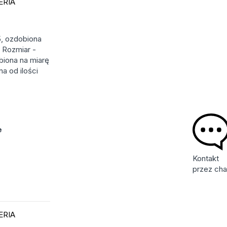
ERIA
5, ozdobiona
 Rozmiar -
biona na miarę
a od ilości
e
Kontakt
przez cha
ERIA