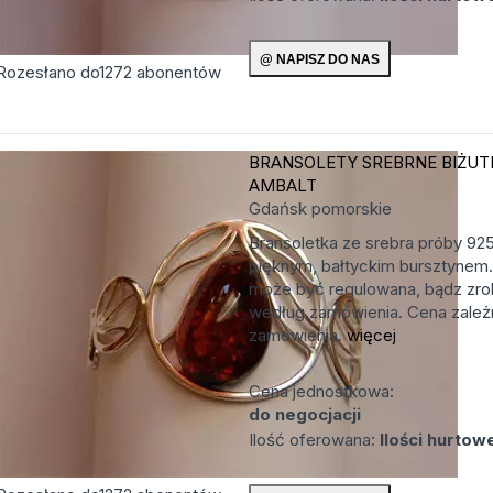
Rozesłano do
1272
abonentów
BRANSOLETY SREBRNE
BIŻUT
AMBALT
Gdańsk
pomorskie
Bransoletka ze srebra próby 92
pięknym, bałtyckim bursztynem.
może być regulowana, bądz zro
według zamówienia. Cena zależn
zamówienia.
więcej
Cena jednostkowa:
do negocjacji
Ilość oferowana:
Ilości hurtow