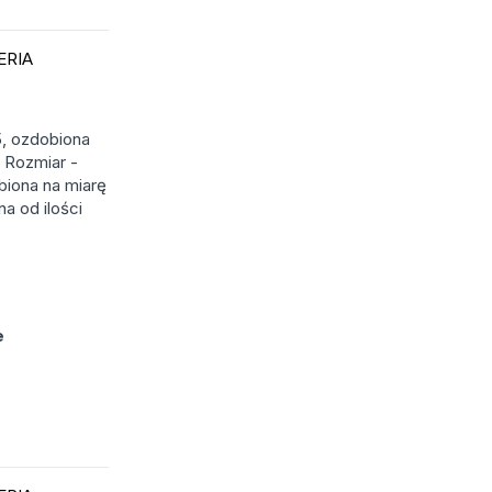
ERIA
5, ozdobiona
 Rozmiar -
biona na miarę
a od ilości
e