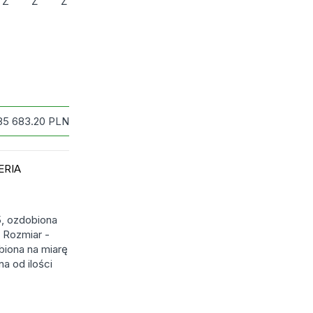
Z
Ż
Ź
85 683.20
PLN
ERIA
5, ozdobiona
 Rozmiar -
biona na miarę
a od ilości