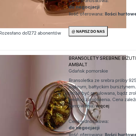
Cena jednostkowa:
do negocjacji
Ilość oferowana:
Ilości hurtow
Rozesłano do
1272
abonentów
BRANSOLETY SREBRNE
BIŻUT
AMBALT
Gdańsk
pomorskie
Bransoletka ze srebra próby 92
pięknym, bałtyckim bursztynem.
może być regulowana, bądz zro
według zamówienia. Cena zależn
zamówienia.
więcej
Cena jednostkowa:
do negocjacji
Ilość oferowana:
Ilości hurtow