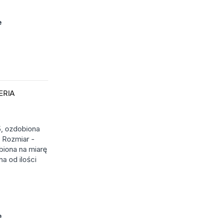
e
ERIA
5, ozdobiona
 Rozmiar -
biona na miarę
a od ilości
e