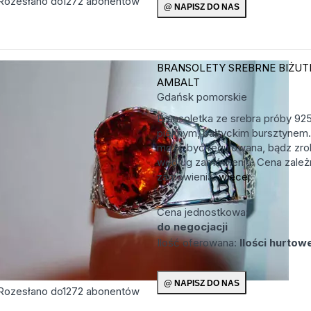
Rozesłano do
1272
abonentów
BRANSOLETY SREBRNE
BIŻUT
AMBALT
Gdańsk
pomorskie
Bransoletka ze srebra próby 92
pięknym, bałtyckim bursztynem.
może być regulowana, bądz zro
według zamówienia. Cena zależn
zamówienia.
więcej
Cena jednostkowa:
do negocjacji
Ilość oferowana:
Ilości hurtow
Rozesłano do
1272
abonentów