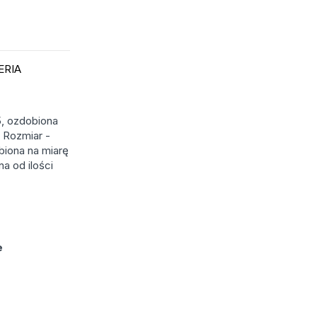
ERIA
5, ozdobiona
 Rozmiar -
biona na miarę
a od ilości
e