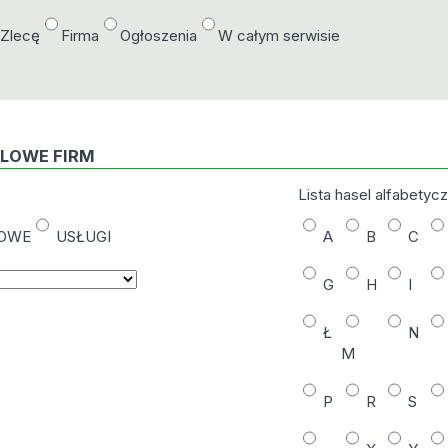
/Zlecę
Firma
Ogłoszenia
W całym serwisie
DLOWE FIRM
Lista hasel alfabetyc
NOWE
USŁUGI
A
B
C
G
H
I
Ł
N
M
P
R
S