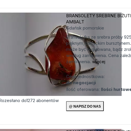
BRANSOLETY SREBRNE
BIŻUT
AMBALT
Gdańsk
pomorskie
Bransoletka ze srebra próby 92
pięknym, bałtyckim bursztynem.
może być regulowana, bądz zro
według zamówienia. Cena zależn
zamówienia.
więcej
Cena jednostkowa:
do negocjacji
Ilość oferowana:
Ilości hurtow
Rozesłano do
1272
abonentów