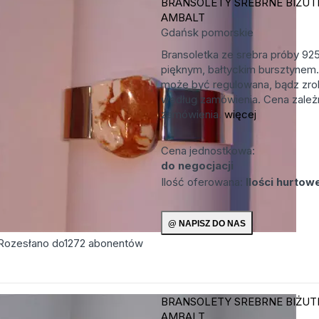
BRANSOLETY SREBRNE
BIŻUT
AMBALT
Gdańsk
pomorskie
Bransoletka ze srebra próby 92
pięknym, bałtyckim bursztynem.
może być regulowana, bądz zro
według zamówienia. Cena zależn
zamówienia.
więcej
Cena jednostkowa:
do negocjacji
Ilość oferowana:
Ilości hurtow
Rozesłano do
1272
abonentów
BRANSOLETY SREBRNE
BIŻUT
AMBALT