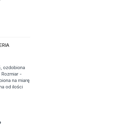
ERIA
5, ozdobiona
 Rozmiar -
biona na miarę
a od ilości
e