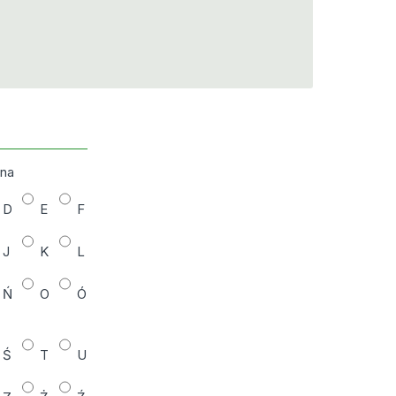
zna
D
E
F
J
K
L
Ń
O
Ó
Ś
T
U