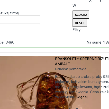
X
Y
W
zukaj firmę
Filtry
zie:
3480
Na sumę:
1 8
BRANSOLETY SREBRNE
BIŻUT
AMBALT
Gdańsk
pomorskie
Bransoletka ze srebra próby 92
pięknym, bałtyckim bursztynem.
może być regulowana, bądz zro
według zamówienia. Cena zależn
zamówienia.
więcej