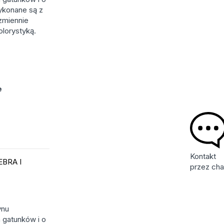
ykonane są z
ezmiennie
olorystyką.
e
Kontakt
EBRA I
przez cha
ynu
 gatunków i o