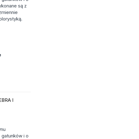
ykonane są z
ezmiennie
olorystyką.
e
EBRA I
ynu
 gatunków i o