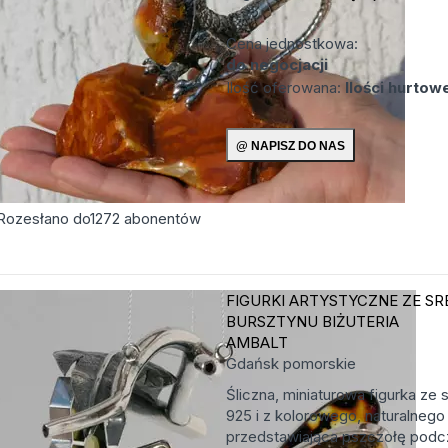
Cena jednostkowa:
do negocjacji
Ilość oferowana:
Ilości hurtow
Rozesłano do
1272
abonentów
FIGURKI ARTYSTYCZNE ZE SR
BURSZTYNU
BIŻUTERIA
AMBALT
Gdańsk
pomorskie
Śliczna, miniaturowa figurka ze 
925 i z kolorowego, naturalnego
przedstawiająca pszczołę podc