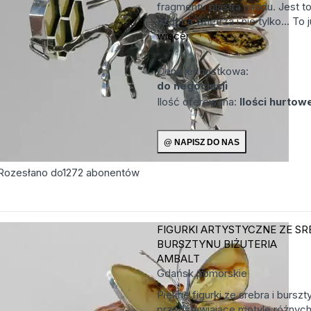
fragmentu plastra miodu. Jest t
ozdoba wnętrza i nie tylko... To ju
więcej
Cena jednostkowa:
do negocjacji
Ilość oferowana:
Ilości hurtow
Rozesłano do
1272
abonentów
FIGURKI ARTYSTYCZNE ZE SR
BURSZTYNU
BIŻUTERIA
AMBALT
Gdańsk
pomorskie
Piękne figurki ze srebra i burszt
przedstawiajace motyle różnych