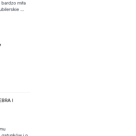
o bardzo miła
bilerskie ...
e
EBRA I
ynu
 gatunków i o