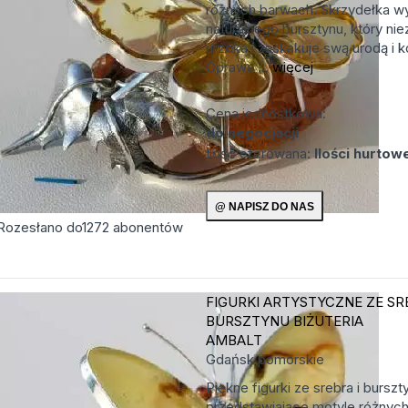
różnych barwach. Skrzydełka w
naturalnego bursztynu, który ni
urzeka i zaskakuje swą urodą i k
Oprawa ...
więcej
Cena jednostkowa:
do negocjacji
Ilość oferowana:
Ilości hurtow
Rozesłano do
1272
abonentów
FIGURKI ARTYSTYCZNE ZE SR
BURSZTYNU
BIŻUTERIA
AMBALT
Gdańsk
pomorskie
Piękne figurki ze srebra i burszt
przedstawiajace motyle różnych