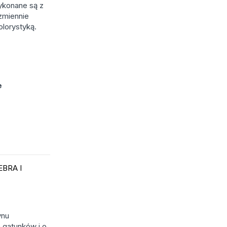
ykonane są z
ezmiennie
olorystyką.
e
EBRA I
ynu
 gatunków i o