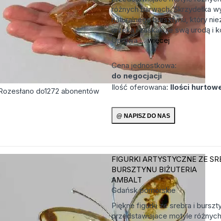
różnych barwach. Skrzydełka w
naturalnego bursztynu, który ni
urzeka i zaskakuje swą urodą i k
Oprawa ...
więcej
Cena jednostkowa:
do negocjacji
Ilość oferowana:
Ilości hurtow
Rozesłano do
1272
abonentów
FIGURKI ARTYSTYCZNE ZE SR
BURSZTYNU
BIŻUTERIA
AMBALT
Gdańsk
pomorskie
Piękne figurki ze srebra i burszt
przedstawiajace motyle różnych