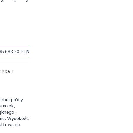
Z
Ż
Ź
85 683.20
PLN
EBRA I
rebra próby
zuszek,
ięknego,
ynu. Wysokość
ostkowa do