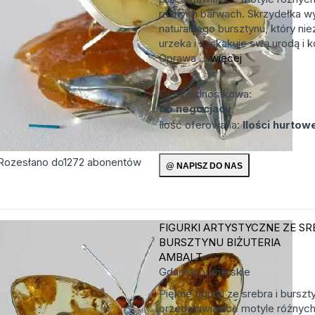
różnych barwach. Skrzydełka w
naturalnego bursztynu, który ni
urzeka i zaskakuje swą urodą i k
Oprawa ...
więcej
Cena jednostkowa:
do negocjacji
Ilość oferowana:
Ilości hurtow
Rozesłano do
1272
abonentów
FIGURKI ARTYSTYCZNE ZE SR
BURSZTYNU
BIŻUTERIA
AMBALT
Gdańsk
pomorskie
Piękne figurki ze srebra i burszt
przedstawiajace motyle różnych