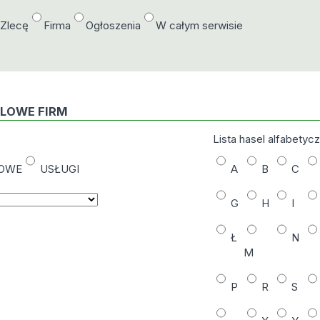
/Zlecę
Firma
Ogłoszenia
W całym serwisie
DLOWE FIRM
Lista hasel alfabetyc
NOWE
USŁUGI
A
B
C
G
H
I
Ł
N
M
P
R
S