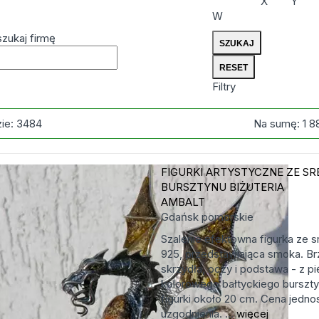
X
Y
W
zukaj firmę
Filtry
zie:
3484
Na sumę:
1 8
FIGURKI ARTYSTYCZNE ZE SR
BURSZTYNU
BIŻUTERIA
AMBALT
Gdańsk
pomorskie
Szalenie efektowna figurka ze s
925, przedstawiająca smoka. Br
skrzydła, oczy i podstawa - z p
kolorowego bałtyckiego burszt
figurki około 20 cm. Cena jedn
uzgodnienia. ...
więcej