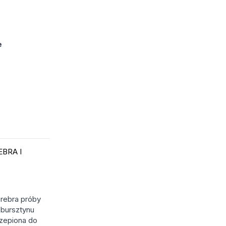
e
EBRA I
srebra próby
 bursztynu
zepiona do