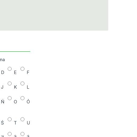
zna
D
E
F
J
K
L
Ń
O
Ó
Ś
T
U