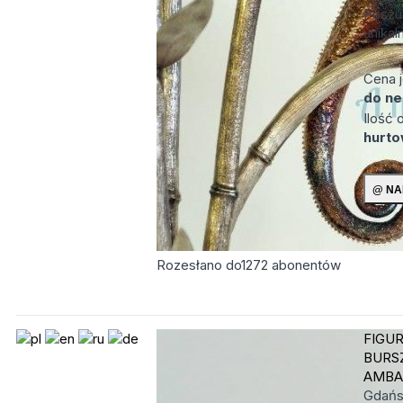
Poszu
unikaln
Cena 
do ne
Ilość
hurt
Rozesłano do
1272
abonentów
FIGUR
BURS
AMBA
Gdań