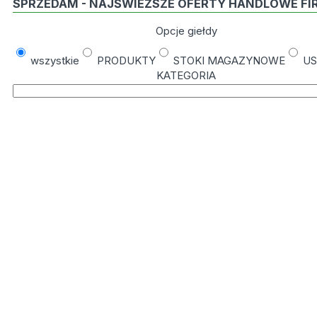
SPRZEDAM - NAJŚWIEŻSZE OFERTY HANDLOWE FI
Opcje giełdy
wszystkie
PRODUKTY
STOKI MAGAZYNOWE
US
KATEGORIA