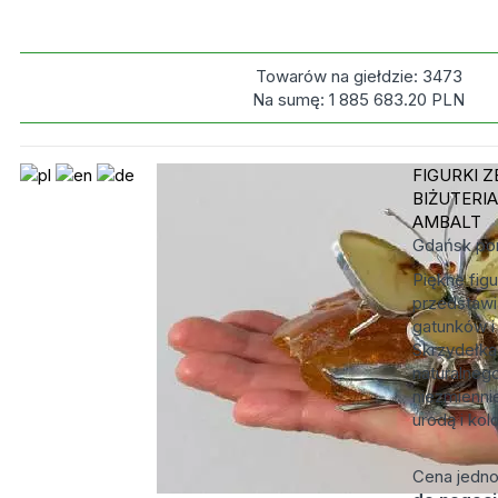
Towarów na giełdzie:
3473
Na sumę:
1 885 683.20
PLN
FIGURKI Z
BIŻUTERIA
AMBALT
Gdańsk
po
Piękne figu
przedstawi
gatunków i
Skrzydełka
naturalnego
niezmienni
urodą i kol
Cena jedn