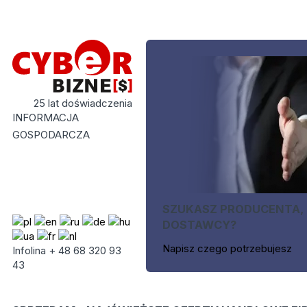
25 lat doświadczenia
INFORMACJA
GOSPODARCZA
SZUKASZ PRODUCENTA,
DOSTAWCY?
Napisz czego potrzebujesz
Infolina + 48 68 320 93
43