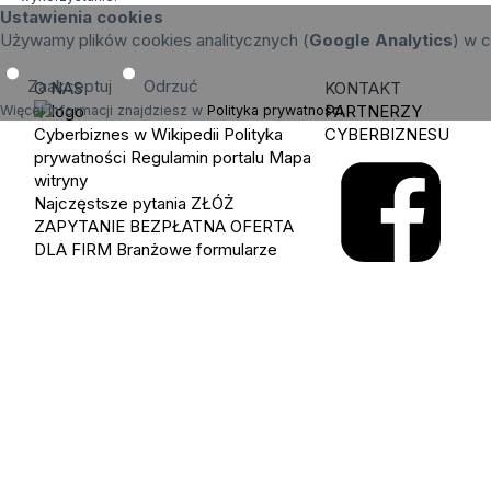
Ustawienia cookies
Używamy plików cookies analitycznych (
Google Analytics
) w c
Zaakceptuj
Odrzuć
O NAS
KONTAKT
PARTNERZY
Więcej informacji znajdziesz w
Polityka prywatności
.
Cyberbiznes w Wikipedii
Polityka
CYBERBIZNESU
prywatności
Regulamin portalu
Mapa
witryny
Najczęstsze pytania
ZŁÓŻ
ZAPYTANIE
BEZPŁATNA OFERTA
DLA FIRM
Branżowe formularze