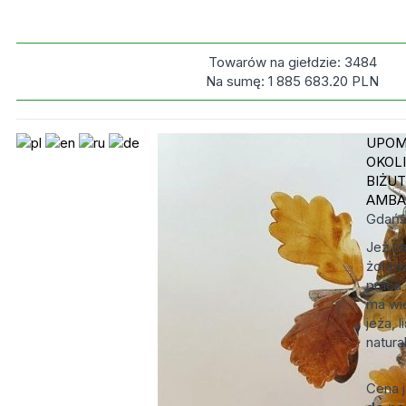
Towarów na giełdzie:
3484
Na sumę:
1 885 683.20
PLN
UPOM
OKOL
BIŻUT
AMBA
Gdań
Jeż ze
żołędz
praca 
ma wi
jeża, 
natura
Cena 