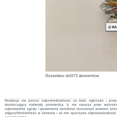
do ne
Ilość
hurt
Rozesłano do
1272
abonentów
Redakcja nie ponosi odpowiedzialności za treść ogłoszeń i prawa
dostarczający materiały potwierdza, iż nie narusza praw autorsk
odpowiednie zgody i uprawnienia określone stosownym prawem, któr
zdjęcia/filmów/treści w Serwisie i na nim spoczywa odpowiedzialnoś