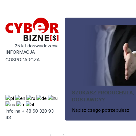
25 lat doświadczenia
INFORMACJA
GOSPODARCZA
SZUKASZ PRODUCENTA,
DOSTAWCY?
Napisz czego potrzebujesz
Infolina + 48 68 320 93
43