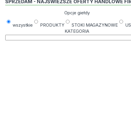
SPRZEDAM - NAJŚWIEŻSZE OFERTY HANDLOWE FI
Opcje giełdy
wszystkie
PRODUKTY
STOKI MAGAZYNOWE
US
KATEGORIA