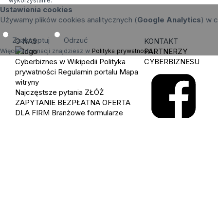
wykorzystanie.
Ustawienia cookies
Używamy plików cookies analitycznych (
Google Analytics
) w c
Zaakceptuj
Odrzuć
O NAS
KONTAKT
PARTNERZY
Więcej informacji znajdziesz w
Polityka prywatności
.
Cyberbiznes w Wikipedii
Polityka
CYBERBIZNESU
prywatności
Regulamin portalu
Mapa
witryny
Najczęstsze pytania
ZŁÓŻ
ZAPYTANIE
BEZPŁATNA OFERTA
DLA FIRM
Branżowe formularze