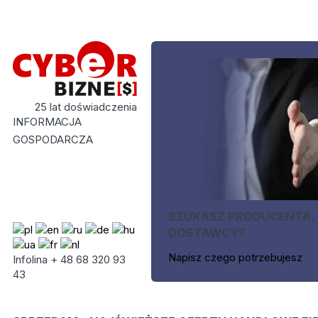
25 lat doświadczenia
INFORMACJA
GOSPODARCZA
SZUKASZ PRODUCENTA,
DOSTAWCY?
Napisz czego potrzebujesz
Infolina + 48 68 320 93
43