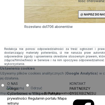
Ilość oferowana
Rozesłano do
1706
abonentów
Redakcja nie ponosi odpowiedzialności za treść ogłoszeń i prawa
dostarczający materiały potwierdza, iż nie narusza praw autorsk
odpowiednie zgody i uprawnienia określone stosownym prawem, któr
zdjęcia/filmów/treści w Serwisie i na nim spoczywa odpowiedzialnoś
wykorzystanie.
Ustawienia cookies
Używamy plików cookies analitycznych (
Google Analytics
) w c
jej działania.
O NAS
KONTAKT
Zaakceptuj
Odrzuć
PARTNERZY
Cyberbiznes w Wikipedii
Polityka
CYBERBIZNESU
Więcej informacji znajdziesz w
Polityka prywatności
.
prywatności
Regulamin portalu
Mapa
witryny