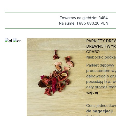
Towarów na giełdzie:
3484
Na sumę:
1 885 683.20
PLN
PARKIETY DRE
DREWNO I WYR
GRABO
Niebocko
podka
Parkiet dębowy
producentem wys
dębowego o grub
posiadają tzw. w
cały proces tech
więcej
Cena jednostko
do negocjacji