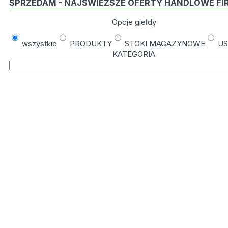
SPRZEDAM - NAJŚWIEŻSZE OFERTY HANDLOWE FI
Opcje giełdy
wszystkie
PRODUKTY
STOKI MAGAZYNOWE
US
KATEGORIA