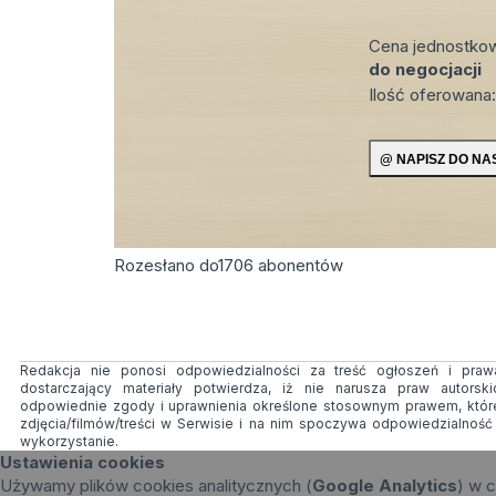
Cena jednostko
do negocjacji
Ilość oferowana
Rozesłano do
1706
abonentów
Redakcja nie ponosi odpowiedzialności za treść ogłoszeń i prawa
dostarczający materiały potwierdza, iż nie narusza praw autorsk
odpowiednie zgody i uprawnienia określone stosownym prawem, któr
zdjęcia/filmów/treści w Serwisie i na nim spoczywa odpowiedzialnoś
wykorzystanie.
Ustawienia cookies
Używamy plików cookies analitycznych (
Google Analytics
) w c