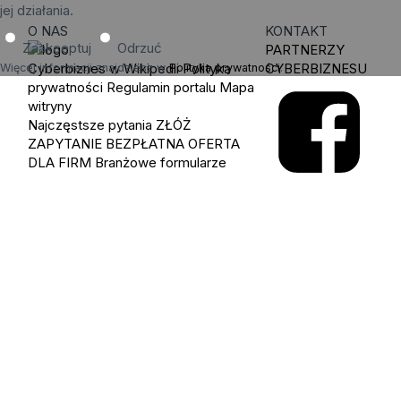
jej działania.
O NAS
KONTAKT
Zaakceptuj
Odrzuć
PARTNERZY
Cyberbiznes w Wikipedii
Polityka
CYBERBIZNESU
Więcej informacji znajdziesz w
Polityka prywatności
.
prywatności
Regulamin portalu
Mapa
witryny
Najczęstsze pytania
ZŁÓŻ
ZAPYTANIE
BEZPŁATNA OFERTA
DLA FIRM
Branżowe formularze