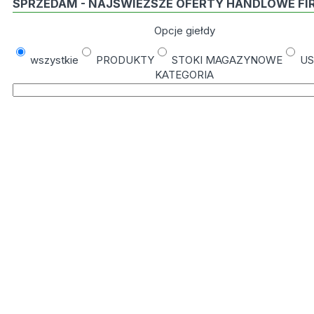
SPRZEDAM - NAJŚWIEŻSZE OFERTY HANDLOWE FI
Opcje giełdy
wszystkie
PRODUKTY
STOKI MAGAZYNOWE
US
KATEGORIA