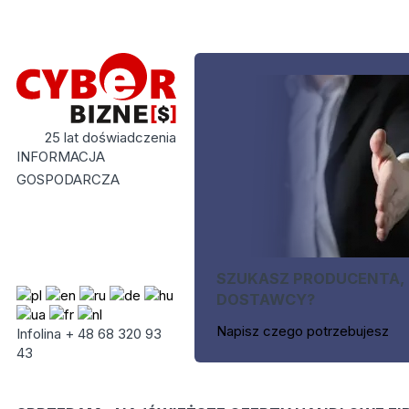
25 lat doświadczenia
INFORMACJA
GOSPODARCZA
SZUKASZ PRODUCENTA,
DOSTAWCY?
Napisz czego potrzebujesz
Infolina + 48 68 320 93
43