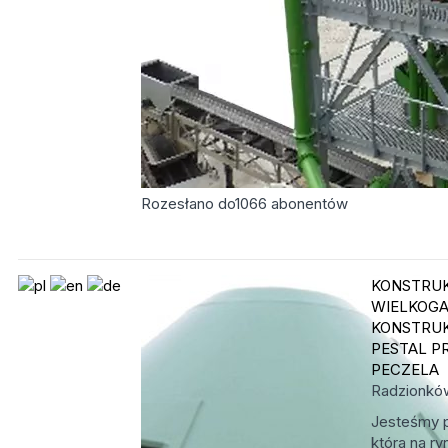
Rozesłano do
1066
abonentów
KONSTRU
WIELKOG
KONSTRU
PESTAL P
PECZELA
Radzionk
Jesteśmy p
która na ry