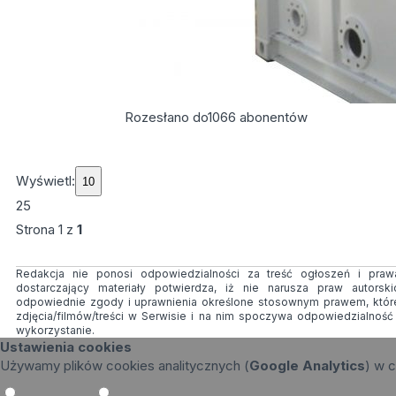
Rozesłano do
1066
abonentów
Wyświetl:
25
Strona
1
z
1
Redakcja nie ponosi odpowiedzialności za treść ogłoszeń i prawa
dostarczający materiały potwierdza, iż nie narusza praw autorsk
odpowiednie zgody i uprawnienia określone stosownym prawem, któr
zdjęcia/filmów/treści w Serwisie i na nim spoczywa odpowiedzialnoś
wykorzystanie.
Ustawienia cookies
Używamy plików cookies analitycznych (
Google Analytics
) w c