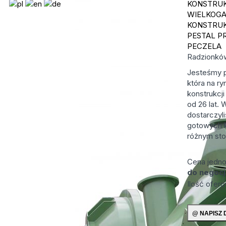
KONSTRU
WIELKOG
KONSTRU
PESTAL P
PECZELA
Radzionk
Jesteśmy p
która na ry
konstrukcji
od 26 lat.
dostarczyli
gotowych k
różnym stop
Cena jedn
do negocj
Ilość ofer