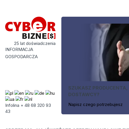
25 lat doświadczenia
INFORMACJA
GOSPODARCZA
SZUKASZ PRODUCENTA,
DOSTAWCY?
Napisz czego potrzebujesz
Infolina + 48 68 320 93
43