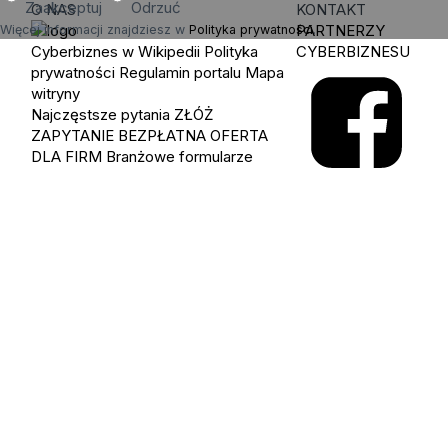
Zaakceptuj
Odrzuć
O NAS
KONTAKT
PARTNERZY
Więcej informacji znajdziesz w
Polityka prywatności
.
Cyberbiznes w Wikipedii
Polityka
CYBERBIZNESU
prywatności
Regulamin portalu
Mapa
witryny
Najczęstsze pytania
ZŁÓŻ
ZAPYTANIE
BEZPŁATNA OFERTA
DLA FIRM
Branżowe formularze