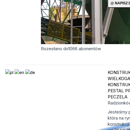
Rozesłano do
1066
abonentów
KONSTRU
WIELKOG
KONSTRU
PESTAL P
PECZELA
Radzionk
Jesteśmy p
która na ry
konstrukcji