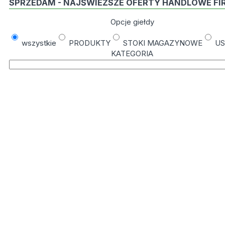
SPRZEDAM - NAJŚWIEŻSZE OFERTY HANDLOWE FI
Opcje giełdy
wszystkie
PRODUKTY
STOKI MAGAZYNOWE
US
KATEGORIA