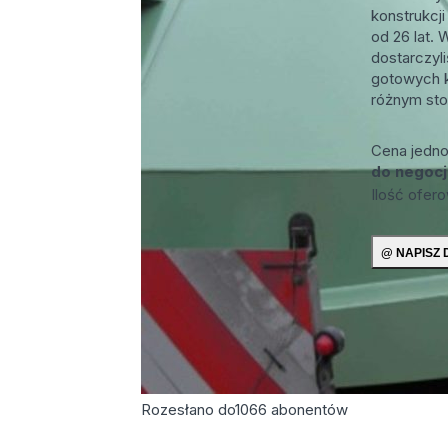
konstrukcji
od 26 lat.
dostarczyli
gotowych k
różnym stop
Cena jedn
do negocj
Ilość ofer
Rozesłano do
1066
abonentów