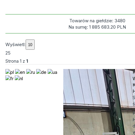
Towarów na giełdzie:
3480
Na sumę:
1 885 683.20
PLN
Wyświetl:
25
Strona
1
z
1
S
ś
P
H
d
w