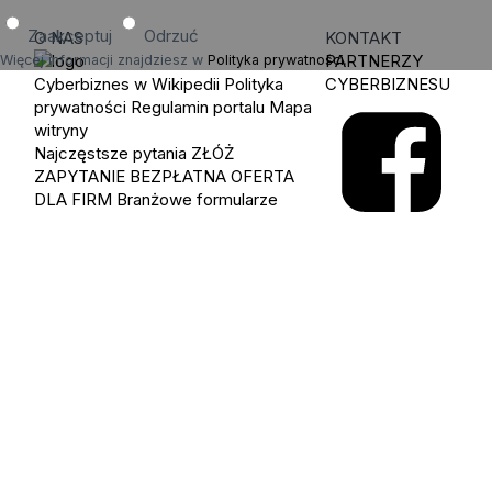
Zaakceptuj
Odrzuć
O NAS
KONTAKT
PARTNERZY
Więcej informacji znajdziesz w
Polityka prywatności
.
Cyberbiznes w Wikipedii
Polityka
CYBERBIZNESU
prywatności
Regulamin portalu
Mapa
witryny
Najczęstsze pytania
ZŁÓŻ
ZAPYTANIE
BEZPŁATNA OFERTA
DLA FIRM
Branżowe formularze