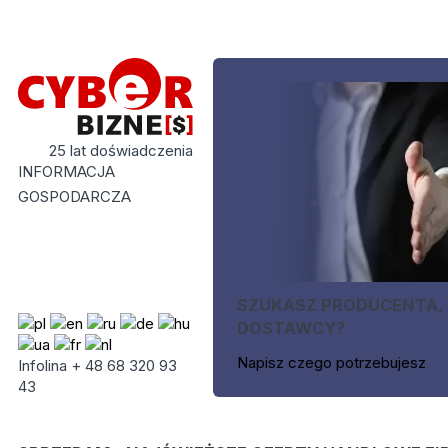
25 lat doświadczenia
INFORMACJA
GOSPODARCZA
SZUKASZ PRODUCENTA,
DOSTAWCY?
Napisz czego potrzebujesz
Infolina + 48 68 320 93
43