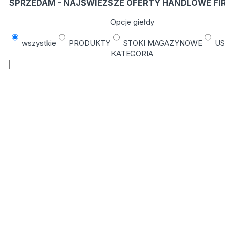
SPRZEDAM - NAJŚWIEŻSZE OFERTY HANDLOWE FI
Opcje giełdy
wszystkie
PRODUKTY
STOKI MAGAZYNOWE
US
KATEGORIA