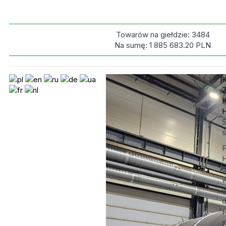
Towarów na giełdzie:
3484
Na sumę:
1 885 683.20
PLN
S
ś
P
H
d
w
d
H
s