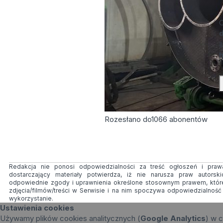
C
d
I
Rozesłano do
1066
abonentów
Redakcja nie ponosi odpowiedzialności za treść ogłoszeń i prawa
dostarczający materiały potwierdza, iż nie narusza praw autorsk
odpowiednie zgody i uprawnienia określone stosownym prawem, któr
zdjęcia/filmów/treści w Serwisie i na nim spoczywa odpowiedzialnoś
wykorzystanie.
Ustawienia cookies
Używamy plików cookies analitycznych (
Google Analytics
) w c