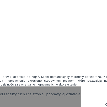
 prawa autorskie do zdjęć. Klient dostarczający materiały potwierdza, iż
ody i uprawnienia określone stosownym prawem, które pozwalają na
edzialność za ewnetualne nieprawne ich wykorzystanie.
elu analizy ruchu na stronie i poprawy jej działania.
K