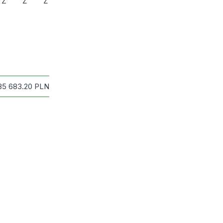
Z
Ż
Ź
85 683.20
PLN