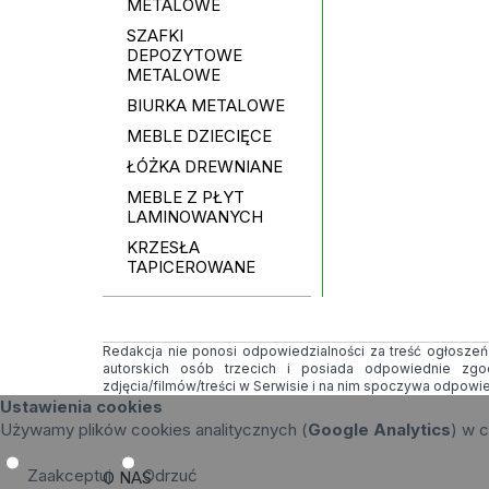
METALOWE
SZAFKI
DEPOZYTOWE
METALOWE
BIURKA METALOWE
MEBLE DZIECIĘCE
ŁÓŻKA DREWNIANE
MEBLE Z PŁYT
LAMINOWANYCH
KRZESŁA
TAPICEROWANE
Redakcja nie ponosi odpowiedzialności za treść ogłoszeń i
autorskich osób trzecich i posiada odpowiednie zg
zdjęcia/filmów/treści w Serwisie i na nim spoczywa odpowi
Ustawienia cookies
Używamy plików cookies analitycznych (
Google Analytics
) w c
Zaakceptuj
Odrzuć
O NAS