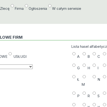
/Zlecę
Firma
Ogłoszenia
W całym serwisie
DLOWE FIRM
Lista hasel alfabetyc
NOWE
USŁUGI
A
B
C
G
H
I
Ł
N
M
P
R
S