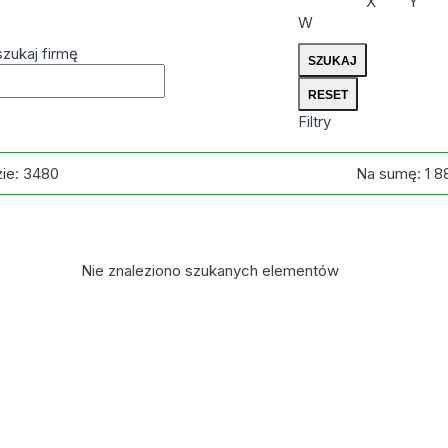
X
Y
W
zukaj firmę
Filtry
zie:
3480
Na sumę:
1 8
Nie znaleziono szukanych elementów