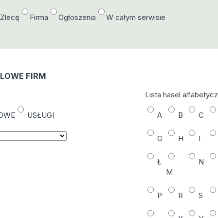
/Zlecę
Firma
Ogłoszenia
W całym serwisie
DLOWE FIRM
Lista hasel alfabetyc
NOWE
USŁUGI
A
B
C
G
H
I
Ł
N
M
P
R
S