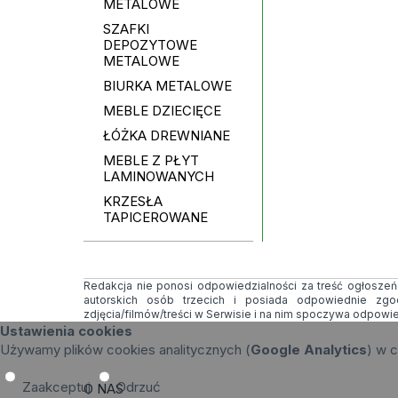
METALOWE
SZAFKI
DEPOZYTOWE
METALOWE
BIURKA METALOWE
MEBLE DZIECIĘCE
ŁÓŻKA DREWNIANE
MEBLE Z PŁYT
LAMINOWANYCH
KRZESŁA
TAPICEROWANE
Redakcja nie ponosi odpowiedzialności za treść ogłoszeń i
autorskich osób trzecich i posiada odpowiednie zg
zdjęcia/filmów/treści w Serwisie i na nim spoczywa odpowi
Ustawienia cookies
Używamy plików cookies analitycznych (
Google Analytics
) w c
Zaakceptuj
Odrzuć
O NAS