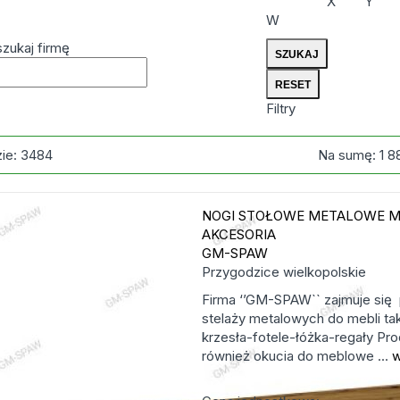
X
Y
W
zukaj firmę
Filtry
zie:
3484
Na sumę:
1 8
NOGI STOŁOWE METALOWE
M
AKCESORIA
GM-SPAW
Przygodzice
wielkopolskie
Firma ‘’GM-SPAW`` zajmuje się
stelaży metalowych do mebli taki
krzesła-fotele-łóżka-regały Pr
również okucia do meblowe ...
w