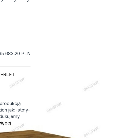
Z
Ż
Ź
85 683.20
PLN
EBLE I
 produkcją
ch jak:-stoły-
odukujemy
ięcej