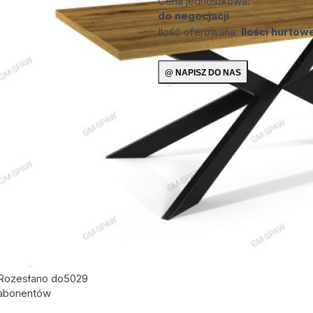
Cena jednostkowa:
do negocjacji
Ilość oferowana:
Ilości hurtow
Rozesłano do
5029
abonentów