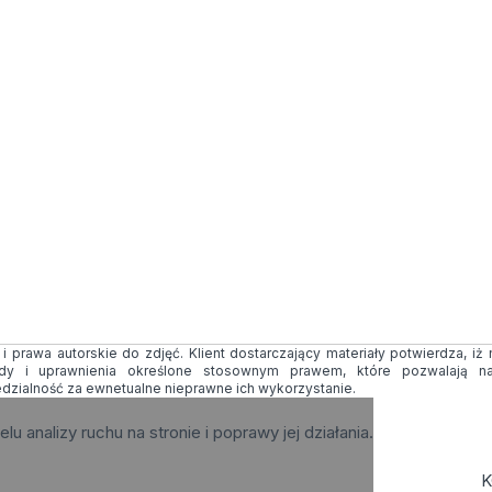
 prawa autorskie do zdjęć. Klient dostarczający materiały potwierdza, iż
ody i uprawnienia określone stosownym prawem, które pozwalają na
edzialność za ewnetualne nieprawne ich wykorzystanie.
elu analizy ruchu na stronie i poprawy jej działania.
K