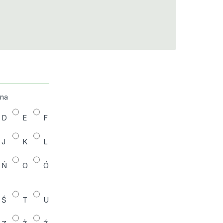
zna
D
E
F
J
K
L
Ń
O
Ó
Ś
T
U