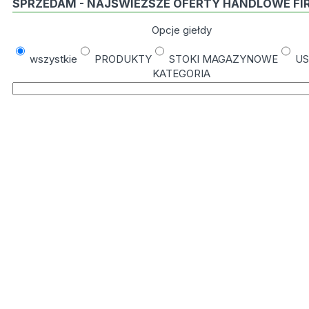
SPRZEDAM - NAJŚWIEŻSZE OFERTY HANDLOWE FI
Opcje giełdy
wszystkie
PRODUKTY
STOKI MAGAZYNOWE
US
KATEGORIA