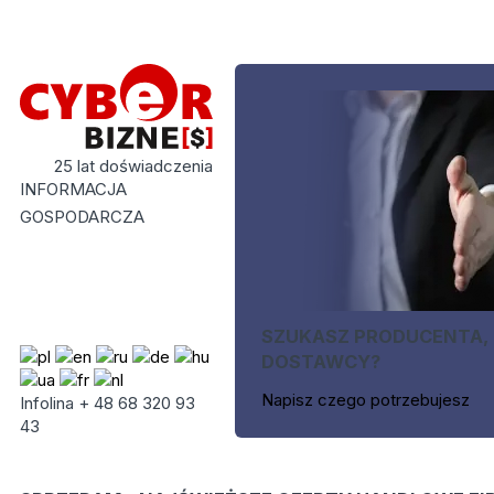
25 lat doświadczenia
INFORMACJA
GOSPODARCZA
SZUKASZ PRODUCENTA,
DOSTAWCY?
Napisz czego potrzebujesz
Infolina + 48 68 320 93
43