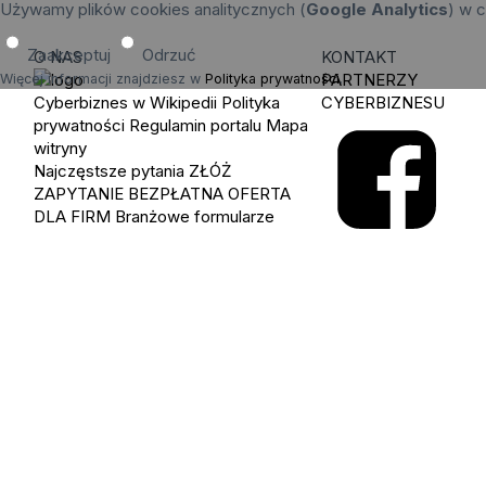
Używamy plików cookies analitycznych (
Google Analytics
) w c
Zaakceptuj
Odrzuć
O NAS
KONTAKT
PARTNERZY
Więcej informacji znajdziesz w
Polityka prywatności
.
Cyberbiznes w Wikipedii
Polityka
CYBERBIZNESU
prywatności
Regulamin portalu
Mapa
witryny
Najczęstsze pytania
ZŁÓŻ
ZAPYTANIE
BEZPŁATNA OFERTA
DLA FIRM
Branżowe formularze