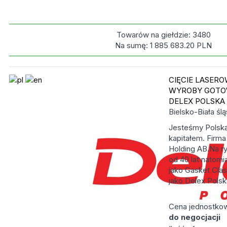
Towarów na giełdzie:
3480
Na sumę:
1 885 683.20
PLN
CIĘCIE LASER
WYROBY GOTOW
DELEX POLSKA
Bielsko-Biała
ślą
Jesteśmy Polsk
kapitałem. Firm
Holding AB.Na r
od 40 lat natomi
jako Gasket Clas
jako Delex Polska
Cena jednostko
do negocjacji