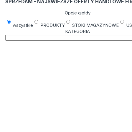
SPRZEDAM - NAJŚWIEŻSZE OFERTY HANDLOWE FI
Opcje giełdy
wszystkie
PRODUKTY
STOKI MAGAZYNOWE
US
KATEGORIA