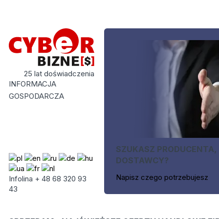
25 lat doświadczenia
INFORMACJA
GOSPODARCZA
SZUKASZ PRODUCENTA,
DOSTAWCY?
Napisz czego potrzebujesz
Infolina + 48 68 320 93
43