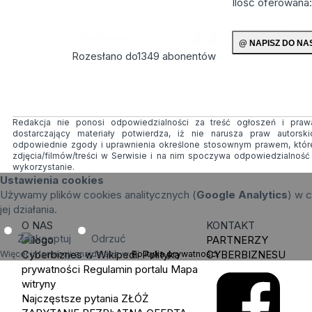
Ilość oferowana
Rozesłano do
1349
abonentów
Redakcja nie ponosi odpowiedzialności za treść ogłoszeń i prawa
dostarczający materiały potwierdza, iż nie narusza praw autorsk
odpowiednie zgody i uprawnienia określone stosownym prawem, któr
zdjęcia/filmów/treści w Serwisie i na nim spoczywa odpowiedzialnoś
wykorzystanie.
Ustawienia cookies
Używamy plików cookies analitycznych (
Google Analytics
) w c
jej działania.
O NAS
KONTAKT
Zaakceptuj
Odrzuć
PARTNERZY
Cyberbiznes w Wikipedii
Polityka
CYBERBIZNESU
Więcej informacji znajdziesz w
Polityka prywatności
.
prywatności
Regulamin portalu
Mapa
witryny
Najczęstsze pytania
ZŁÓŻ