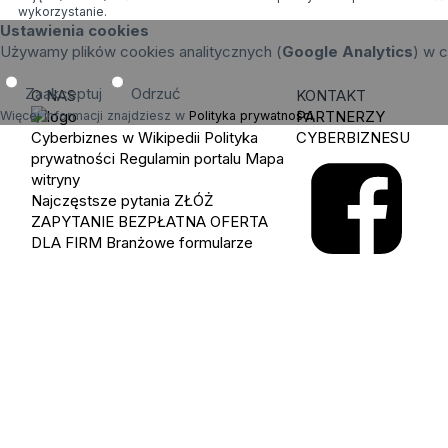
wykorzystanie.
Ustawienia cookies
Używamy plików cookies analitycznych (
Google Analytics
) w c
Zaakceptuj
Odrzuć
O NAS
KONTAKT
PARTNERZY
Więcej informacji znajdziesz w
Polityka prywatności
.
Cyberbiznes w Wikipedii
Polityka
CYBERBIZNESU
prywatności
Regulamin portalu
Mapa
witryny
Najczęstsze pytania
ZŁÓŻ
ZAPYTANIE
BEZPŁATNA OFERTA
DLA FIRM
Branżowe formularze