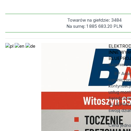
Towarów na giełdzie:
3484
Na sumę:
1 885 683.20
PLN
ELEKTROD
INNE WYR
BLUEPRO
Kazimierz 
BP Adamc
ograniczon
kontynuacj
usług mon
świadczony
BLUEPROJE
swoją dział
Cena jedn