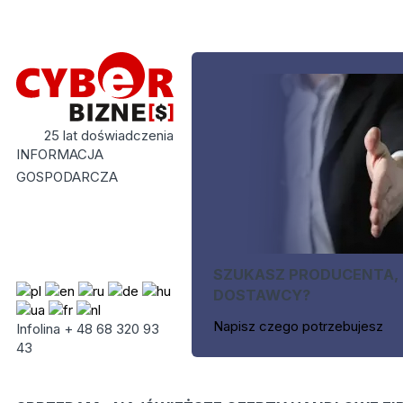
25 lat doświadczenia
INFORMACJA
GOSPODARCZA
SZUKASZ PRODUCENTA,
DOSTAWCY?
Napisz czego potrzebujesz
Infolina + 48 68 320 93
43