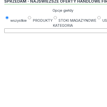
SPRZEDAM - NAJŚWIEŻSZE OFERTY HANDLOWE FI
Opcje giełdy
wszystkie
PRODUKTY
STOKI MAGAZYNOWE
US
KATEGORIA