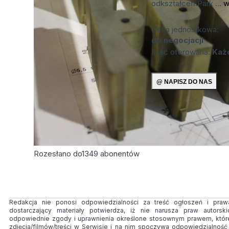
odkształceń.Park ...
w
Cena jednostkowa:
do negocjacji
Ilość oferowana:
Każd
Rozesłano do
1349
abonentów
Redakcja nie ponosi odpowiedzialności za treść ogłoszeń i prawa
dostarczający materiały potwierdza, iż nie narusza praw autorsk
odpowiednie zgody i uprawnienia określone stosownym prawem, któr
zdjęcia/filmów/treści w Serwisie i na nim spoczywa odpowiedzialnoś