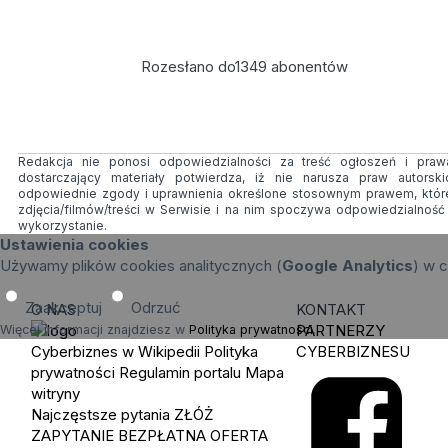
Rozesłano do
1349
abonentów
Redakcja nie ponosi odpowiedzialności za treść ogłoszeń i prawa
dostarczający materiały potwierdza, iż nie narusza praw autorsk
odpowiednie zgody i uprawnienia określone stosownym prawem, któr
zdjęcia/filmów/treści w Serwisie i na nim spoczywa odpowiedzialnoś
wykorzystanie.
Ustawienia cookies
Używamy plików cookies analitycznych (
Google Analytics
) w c
Zaakceptuj
Odrzuć
O NAS
KONTAKT
PARTNERZY
Więcej informacji znajdziesz w
Polityka prywatności
.
Cyberbiznes w Wikipedii
Polityka
CYBERBIZNESU
prywatności
Regulamin portalu
Mapa
witryny
Najczęstsze pytania
ZŁÓŻ
ZAPYTANIE
BEZPŁATNA OFERTA