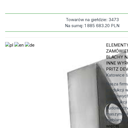
Towarów na giełdzie:
3473
Na sumę:
1 885 683.20
PLN
ELEMENTY
ZAMÓWIEN
BLACHY N
INNE WYR
PRITZ DE
Katowice
ś
Nasza firma
produkcji w
profilowyc
konstrukcj
budownictw
maszynowe
meblarskie
więcej