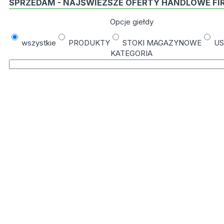
SPRZEDAM - NAJŚWIEŻSZE OFERTY HANDLOWE FI
Opcje giełdy
wszystkie
PRODUKTY
STOKI MAGAZYNOWE
US
KATEGORIA