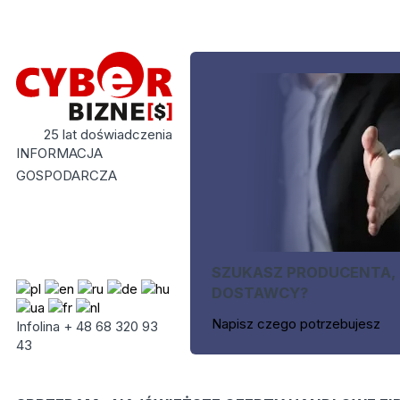
25 lat doświadczenia
INFORMACJA
GOSPODARCZA
SZUKASZ PRODUCENTA,
DOSTAWCY?
Napisz czego potrzebujesz
Infolina + 48 68 320 93
43