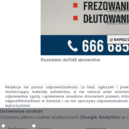
Cena jedn
do negocj
Ilość ofer
Rozesłano do
1349
abonentów
Redakcja nie ponosi odpowiedzialności za treść ogłoszeń i prawa
dostarczający materiały potwierdza, iż nie narusza praw autorsk
odpowiednie zgody i uprawnienia określone stosownym prawem, któr
zdjęcia/filmów/treści w Serwisie i na nim spoczywa odpowiedzialnoś
wykorzystanie.
Ustawienia cookies
Używamy plików cookies analitycznych (
Google Analytics
) w c