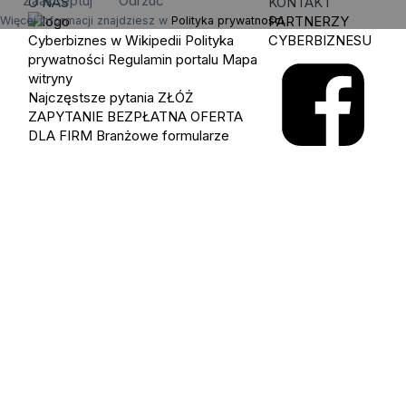
Zaakceptuj
Odrzuć
O NAS
KONTAKT
PARTNERZY
Więcej informacji znajdziesz w
Polityka prywatności
.
Cyberbiznes w Wikipedii
Polityka
CYBERBIZNESU
prywatności
Regulamin portalu
Mapa
witryny
Najczęstsze pytania
ZŁÓŻ
ZAPYTANIE
BEZPŁATNA OFERTA
DLA FIRM
Branżowe formularze