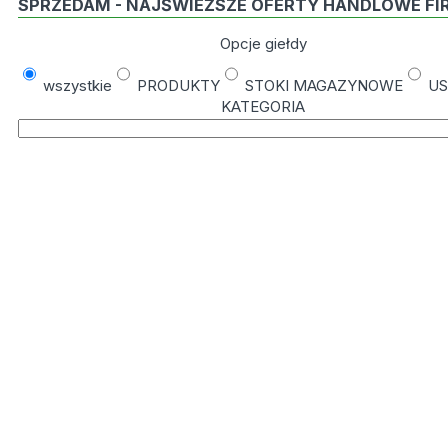
SPRZEDAM - NAJŚWIEŻSZE OFERTY HANDLOWE FI
Opcje giełdy
wszystkie
PRODUKTY
STOKI MAGAZYNOWE
US
KATEGORIA