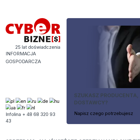
25 lat doświadczenia
INFORMACJA
GOSPODARCZA
SZUKASZ PRODUCENTA,
DOSTAWCY?
Napisz czego potrzebujesz
Infolina + 48 68 320 93
43