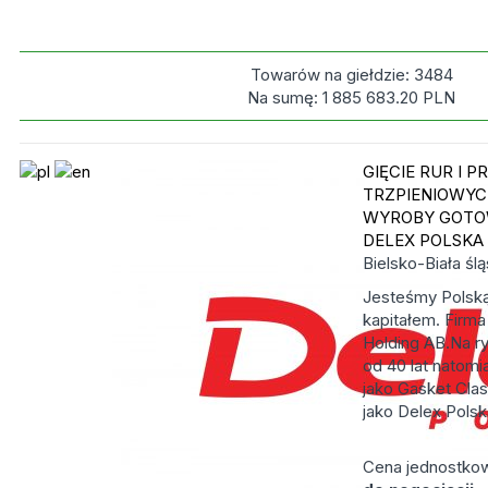
Towarów na giełdzie:
3484
Na sumę:
1 885 683.20
PLN
GIĘCIE RUR I P
TRZPIENIOWY
WYROBY GOTOW
DELEX POLSKA
Bielsko-Biała
ślą
Jesteśmy Polsk
kapitałem. Firm
Holding AB.Na r
od 40 lat natomi
jako Gasket Clas
jako Delex Polska
Cena jednostko