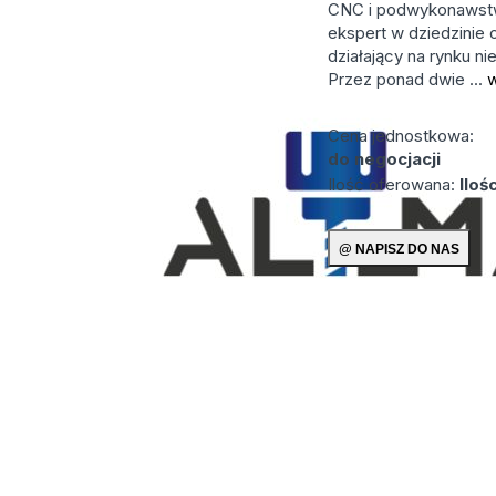
CNC i podwykonawst
ekspert w dziedzinie 
działający na rynku n
Przez ponad dwie ...
w
Cena jednostkowa:
do negocjacji
Ilość oferowana:
Iloś