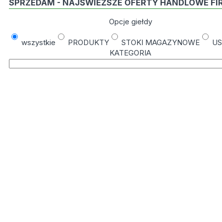
SPRZEDAM - NAJŚWIEŻSZE OFERTY HANDLOWE FI
Opcje giełdy
wszystkie
PRODUKTY
STOKI MAGAZYNOWE
US
KATEGORIA