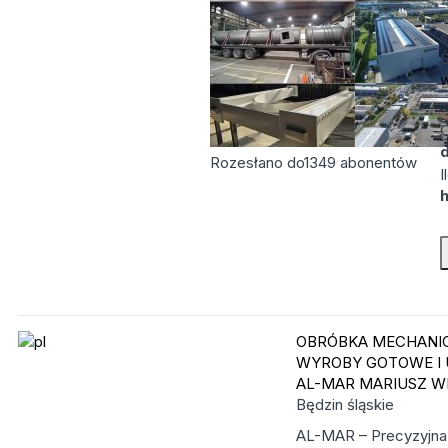
H
s
Ś
w
C
d
Rozesłano do
1349
abonentów
I
OBRÓBKA MECHANIC
WYROBY GOTOWE I 
AL-MAR MARIUSZ W
Będzin
śląskie
AL-MAR – Precyzyjna