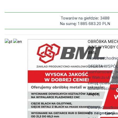
Towarów na giełdzie:
3488
Na sumę:
1 885 683.20
PLN
OBRÓBKA MECH
INNE WYROBY 
BML
Wałcz
zachodni
OFERTA WSPÓŁ
poinformować że
w Wałczu ul. Koł
swoją działalno
działalności hand
więcej
Cena jednostko
do negocjacji