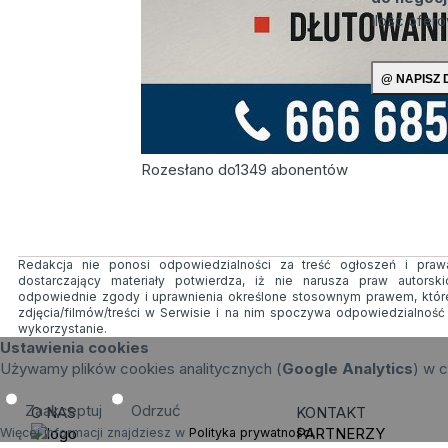
Ilość ofer
Rozesłano do
1349
abonentów
Redakcja nie ponosi odpowiedzialności za treść ogłoszeń i prawa
dostarczający materiały potwierdza, iż nie narusza praw autorsk
odpowiednie zgody i uprawnienia określone stosownym prawem, któr
zdjęcia/filmów/treści w Serwisie i na nim spoczywa odpowiedzialnoś
wykorzystanie.
Ustawienia cookies
Używamy plików cookies analitycznych (
Google Analytics
) w c
Zaakceptuj
Odrzuć
O NAS
KONTAKT
PARTNERZY
Więcej informacji znajdziesz w
Polityka prywatności
.