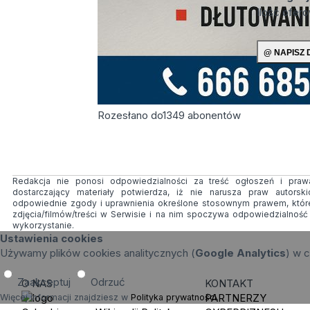
Ilość ofer
Rozesłano do
1349
abonentów
Redakcja nie ponosi odpowiedzialności za treść ogłoszeń i prawa
dostarczający materiały potwierdza, iż nie narusza praw autorsk
odpowiednie zgody i uprawnienia określone stosownym prawem, któr
zdjęcia/filmów/treści w Serwisie i na nim spoczywa odpowiedzialnoś
wykorzystanie.
Ustawienia cookies
Używamy plików cookies analitycznych (
Google Analytics
) w c
Zaakceptuj
Odrzuć
O NAS
KONTAKT
PARTNERZY
Więcej informacji znajdziesz w
Polityka prywatności
.