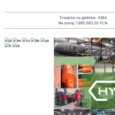
Towarów na giełdzie:
3484
Na sumę:
1 885 683.20
PLN
S
ś
P
H
d
w
d