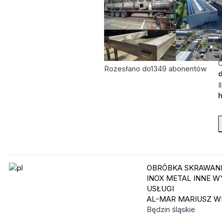
H
s
Ś
w
C
Rozesłano do
1349
abonentów
d
I
OBRÓBKA SKRAWANI
INOX
METAL INNE W
USŁUGI
AL-MAR MARIUSZ W
Będzin
śląskie