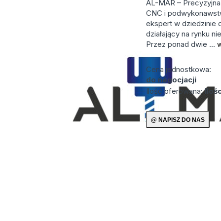
AL-MAR – Precyzyjna
CNC i podwykonawst
ekspert w dziedzinie 
działający na rynku n
Przez ponad dwie ...
w
Cena jednostkowa:
do negocjacji
Ilość oferowana:
Iloś