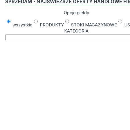
SPRZEDAM - NAJŚWIEŻSZE OFERTY HANDLOWE FI
Opcje giełdy
wszystkie
PRODUKTY
STOKI MAGAZYNOWE
US
KATEGORIA