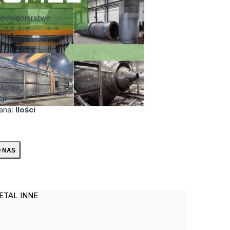
rzedsiębiorstwo
 z o.o. z
Siemianowicach
rma, która ...
tkowa:
ji
wana:
Ilości
ETAL INNE