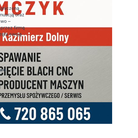
aniczoną
ynuacją oraz
owo –
przez firmę
ęła swoją
owe