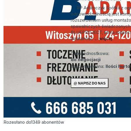
BP Adamczyk Spółka z ogr
odpowiedzialnością jest kont
rozszerzeniem usług montaż
spawalniczych świadczonych 
BLUEPROJECT, która rozpocz
działalność ...
więcej
Cena jednostkowa:
do negocjacji
Ilość oferowana:
Ilości hurt
Rozesłano do
1349
abonentów