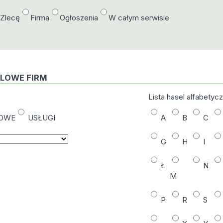
/Zlecę
Firma
Ogłoszenia
W całym serwisie
DLOWE FIRM
Lista hasel alfabetyc
NOWE
USŁUGI
A
B
C
G
H
I
Ł
N
M
P
R
S