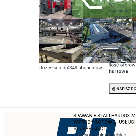
w
działaniu. P
Hydromel Sp.
siedzibą w 
Śląskich to fi
więcej
Cena jednos
do negocjac
Ilość ofero
Rozesłano do
1349
abonentów
hurtowe
SPAWANIE STALI HARDOX
M
WYROBY GOTOWE I USŁUGI
BLUEPROJECT
Kazimierz Dolny
lubelskie