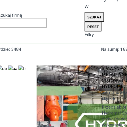
X
Y
W
zukaj firmę
Filtry
łdzie:
3484
Na sumę:
1 8
SPAWANIE S
METAL INN
GOTOWE I 
HYDROMEL
Siemianowice
śląskie
Przedsiębio
Hydromel Sp. 
doświadczeni
wykonania, 