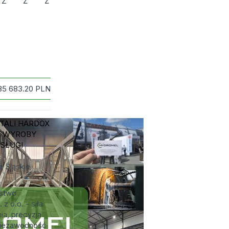
Z
Ż
Ź
85 683.20
PLN
TALI HARDOX
E WYROBY
USŁUGI
 Śląskie
rstwo
z o.o. - siła
a, precyzja
niezawodność