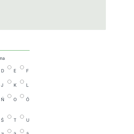
zna
D
E
F
J
K
L
Ń
O
Ó
Ś
T
U