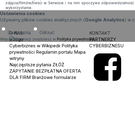
zdjęcia/filmów/treści w Serwisie i na nim spoczywa odpowiedzialnoś
wykorzystanie.
Ustawienia cookies
Używamy plików cookies analitycznych (
Google Analytics
) w c
Zaakceptuj
Odrzuć
O NAS
KONTAKT
PARTNERZY
Więcej informacji znajdziesz w
Polityka prywatności
.
Cyberbiznes w Wikipedii
Polityka
CYBERBIZNESU
prywatności
Regulamin portalu
Mapa
witryny
Najczęstsze pytania
ZŁÓŻ
ZAPYTANIE
BEZPŁATNA OFERTA
DLA FIRM
Branżowe formularze