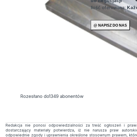
do negocjacji
Ilość oferowana:
Każd
Rozesłano do
1349
abonentów
Redakcja nie ponosi odpowiedzialności za treść ogłoszeń i prawa
dostarczający materiały potwierdza, iż nie narusza praw autorsk
odpowiednie zgody i uprawnienia określone stosownym prawem, któr