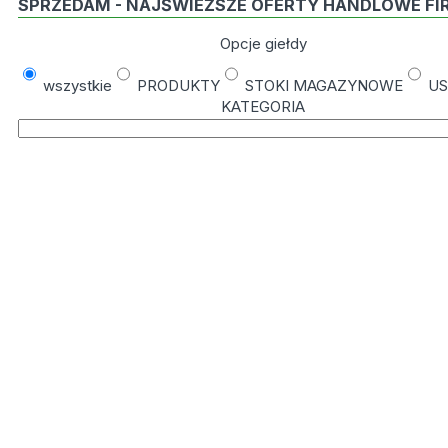
SPRZEDAM - NAJŚWIEŻSZE OFERTY HANDLOWE FI
Opcje giełdy
wszystkie
PRODUKTY
STOKI MAGAZYNOWE
US
KATEGORIA