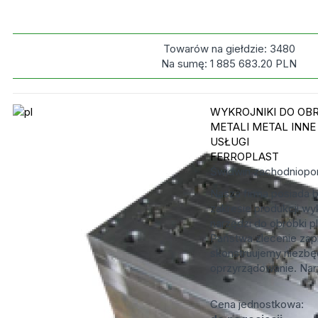
Towarów na giełdzie:
3480
Na sumę:
1 885 683.20
PLN
WYKROJNIKI DO OB
METALI
METAL INNE
USŁUGI
FERROPLAST
Świdwin
zachodniopo
Nasza firma posiada 
zakresie produkcji wyk
narzędzi do obróbki p
Państwa zlecenie zapr
skonstruujemy niezb
oprzyrządowanie. Narz
Cena jednostkowa: