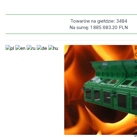
Towarów na giełdzie:
3484
Na sumę:
1 885 683.20
PLN
L
w
O
d
s
M
ś
j
p