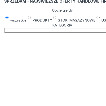
SPRZEDAM - NAJŚWIEŻSZE OFERTY HANDLOWE FI
Opcje giełdy
wszystkie
PRODUKTY
STOKI MAGAZYNOWE
US
KATEGORIA