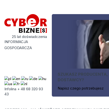
25 lat doświadczenia
INFORMACJA
GOSPODARCZA
SZUKASZ PRODUCENTA,
DOSTAWCY?
Napisz czego potrzebujesz
Infolina + 48 68 320 93
43