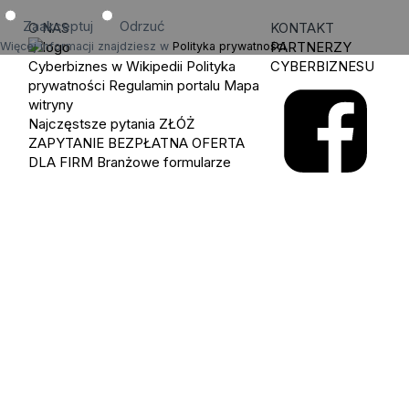
Zaakceptuj
Odrzuć
O NAS
KONTAKT
PARTNERZY
Więcej informacji znajdziesz w
Polityka prywatności
.
Cyberbiznes w Wikipedii
Polityka
CYBERBIZNESU
prywatności
Regulamin portalu
Mapa
witryny
Najczęstsze pytania
ZŁÓŻ
ZAPYTANIE
BEZPŁATNA OFERTA
DLA FIRM
Branżowe formularze