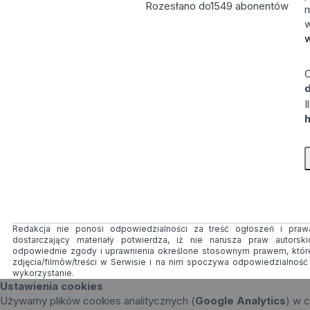
Rozesłano do
1549
abonentów
m
w
w
C
d
I
Redakcja nie ponosi odpowiedzialności za treść ogłoszeń i prawa
dostarczający materiały potwierdza, iż nie narusza praw autorsk
odpowiednie zgody i uprawnienia określone stosownym prawem, któr
zdjęcia/filmów/treści w Serwisie i na nim spoczywa odpowiedzialnoś
wykorzystanie.
Ustawienia cookies
Używamy plików cookies analitycznych (
Google Analytics
) w c