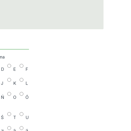
zna
D
E
F
J
K
L
Ń
O
Ó
Ś
T
U