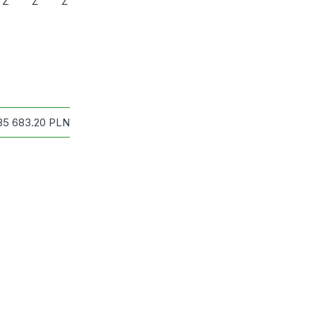
Z
Ż
Ź
85 683.20
PLN