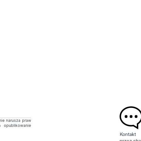
 nie narusza praw
 opublikowanie
Kontakt
przez cha