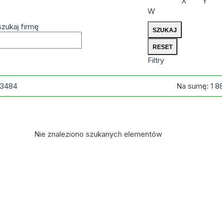
X
Y
W
zukaj firmę
Filtry
3484
Na sumę:
1 8
Nie znaleziono szukanych elementów