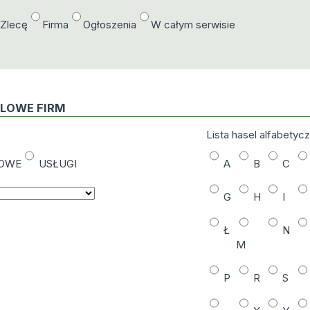
/Zlecę
Firma
Ogłoszenia
W całym serwisie
DLOWE FIRM
Lista hasel alfabetyc
NOWE
USŁUGI
A
B
C
G
H
I
Ł
N
M
P
R
S