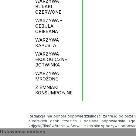
WARZYWA -
BURAKI
CZERWONE
WARZYWA -
CEBULA
OBIERANA
WARZYWA -
KAPUSTA
WARZYWA
EKOLOGICZNE
BOTWINKA
WARZYWA
MROŻONE
ZIEMNIAKI
KONSUMPCYJNE
Redakcja nie ponosi odpowiedzialności za treść ogłoszeń i
autorskich osób trzecich i posiada odpowiednie zg
zdjęcia/filmów/treści w Serwisie i na nim spoczywa odpowi
Ustawienia cookies