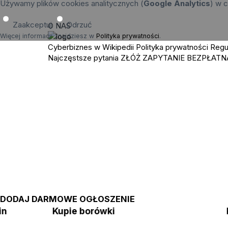
Używamy plików cookies analitycznych (
Google Analytics
) w c
Zaakceptuj
Odrzuć
O NAS
Więcej informacji znajdziesz w
Polityka prywatności
.
Cyberbiznes w Wikipedii
Polityka prywatności
Regu
Najczęstsze pytania
ZŁÓŻ ZAPYTANIE
BEZPŁATN
DODAJ DARMOWE OGŁOSZENIE
zin
Kupie borówki