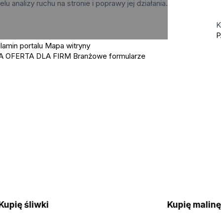
elu analizy ruchu na stronie i poprawy jej działania.
K
P
lamin portalu
Mapa witryny
A OFERTA DLA FIRM
Branżowe formularze
Kupię śliwki
Kupię malin