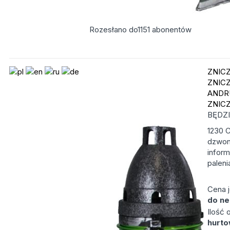
Rozesłano do
1151
abonentów
ZNIC
ZNIC
ANDR
ZNIC
BĘDZ
1230 C
dzwon
infor
paleni
Cena 
do ne
Ilość
hurt