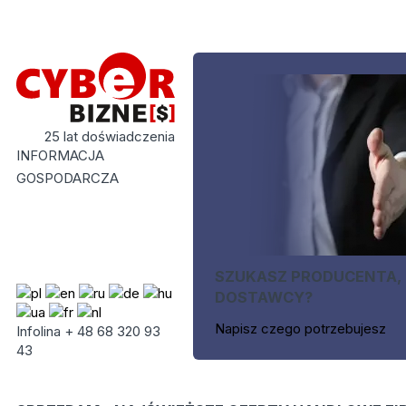
25 lat doświadczenia
INFORMACJA
GOSPODARCZA
SZUKASZ PRODUCENTA,
DOSTAWCY?
Napisz czego potrzebujesz
Infolina + 48 68 320 93
43