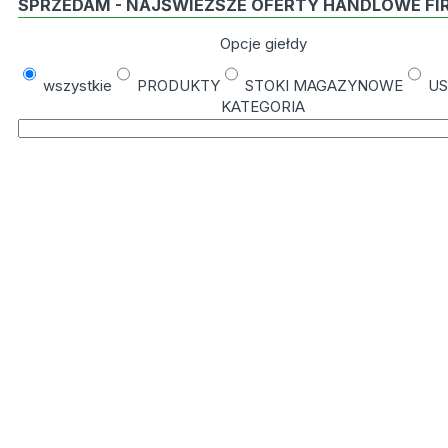
SPRZEDAM - NAJŚWIEŻSZE OFERTY HANDLOWE FI
Opcje giełdy
wszystkie
PRODUKTY
STOKI MAGAZYNOWE
US
KATEGORIA