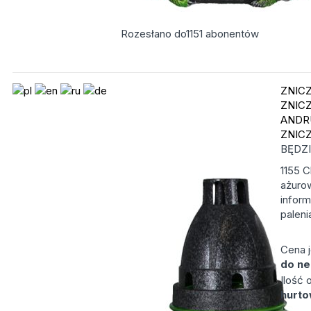
Rozesłano do
1151
abonentów
ZNIC
ZNIC
ANDR
ZNIC
BĘDZ
1155 C
ażuro
infor
paleni
Cena 
do ne
Ilość
hurt