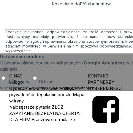
Rozesłano do
1151
abonentów
Redakcja nie ponosi odpowiedzialności za treść ogłoszeń i prawa
dostarczający materiały potwierdza, iż nie narusza praw autorsk
odpowiednie zgody i uprawnienia określone stosownym prawem, któr
zdjęcia/filmów/treści w Serwisie i na nim spoczywa odpowiedzialnoś
wykorzystanie.
Ustawienia cookies
Używamy plików cookies analitycznych (
Google Analytics
) w c
działania.
O NAS
KONTAKT
Zaakceptuj
Odrzuć
PARTNERZY
Cyberbiznes w Wikipedii
Polityka
CYBERBIZNESU
Więcej informacji znajdziesz w
Polityka prywatności
.
prywatności
Regulamin portalu
Mapa
witryny
Najczęstsze pytania
ZŁÓŻ
ZAPYTANIE
BEZPŁATNA OFERTA
DLA FIRM
Branżowe formularze