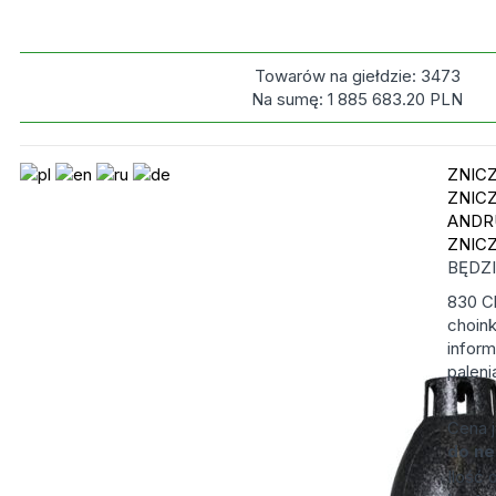
Towarów na giełdzie:
3473
Na sumę:
1 885 683.20
PLN
ZNIC
ZNIC
ANDR
ZNIC
BĘDZ
830 Ch
choin
infor
paleni
Cena 
do ne
Ilość